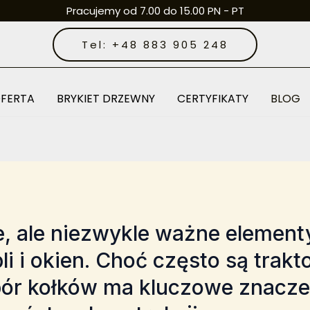
Pracujemy od 7.00 do 15.00 PN - PT
Tel: +48 883 905 248
FERTA
BRYKIET DRZEWNY
CERTYFIKATY
BLOG
ne, ale niezwykle ważne elemen
li i okien. Choć często są trakt
ór kołków ma kluczowe znaczeni