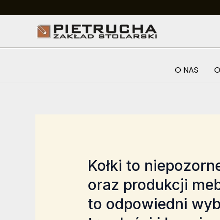
Przejdź
do
treści
O NAS
O
Kołki to niepozor
oraz produkcji meb
to odpowiedni wyb