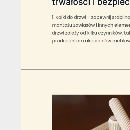
trwałości i bezpie
1. Kołki do drzwi – zapewnij stabi
montażu zawiasów i innych elemen
drzwi zależy od kilku czynników, t
producentem akcesoriów meblowy